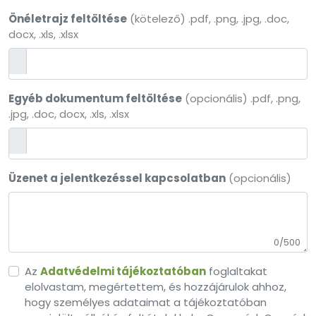
Önéletrajz feltöltése
(kötelező) .pdf, .png, .jpg, .doc,
docx, .xls, .xlsx
Egyéb dokumentum feltöltése
(opcionális) .pdf, .png,
.jpg, .doc, docx, .xls, .xlsx
Üzenet a jelentkezéssel kapcsolatban
(opcionális)
0/500
Az
Adatvédelmi tájékoztatóban
foglaltakat
elolvastam, megértettem, és hozzájárulok ahhoz,
hogy személyes adataimat a tájékoztatóban